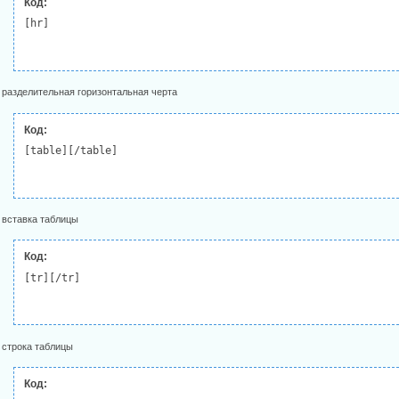
Код:
[hr]
- разделительная горизонтальная черта
Код:
[table][/table]
- вставка таблицы
Код:
[tr][/tr]
- строка таблицы
Код: