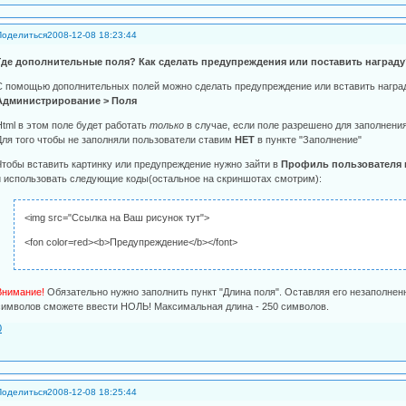
Поделиться
2008-12-08 18:23:44
Где дополнительные поля? Как сделать предупреждения или поставить награду
С помощью дополнительных полей можно сделать предупреждение или вставить награду
Администрирование > Поля
Html в этом поле будет работать
только
в случае, если поле разрешено для заполнени
Для того чтобы не заполняли пользователи ставим
НЕТ
в пункте "Заполнение"
Чтобы вставить картинку или предупреждение нужно зайти в
Профиль пользователя 
и использовать следующие коды(остальное на скриншотах смотрим):
<img src="Ссылка на Ваш рисунок тут">
<fon color=red><b>Предупреждение</b></font>
Внимание!
Обязательно нужно заполнить пункт "Длина поля". Оставляя его незаполне
символов сможете ввести НОЛЬ! Максимальная длина - 250 символов.
0
Поделиться
2008-12-08 18:25:44