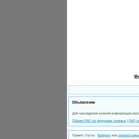
Ф
Объявление
Для нахождения нужной информации рек
Общее FAQ по форумам сервиса
|
FAQ п
Привет, Гость!
Войдите
или
зарегистрир