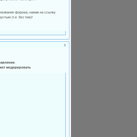
 название форума, нажав на ссылку
устым (т.е. без тем)!
3
равление
.
ожет модерировать