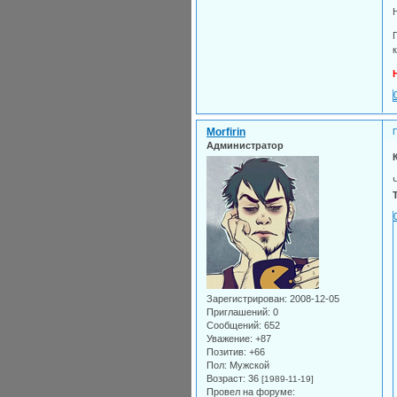
Morfirin
Администратор
Зарегистрирован
: 2008-12-05
Приглашений:
0
Сообщений:
652
Уважение:
+87
Позитив:
+66
Пол:
Мужской
Возраст:
36
[1989-11-19]
Провел на форуме: