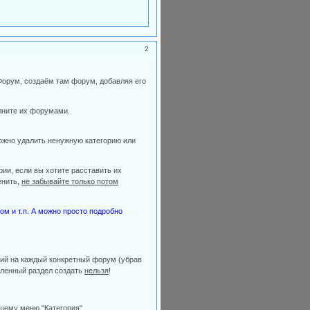
2
Форум, создаём там форум, добавляя его
олните их форумами.
ожно удалить ненужную категорию или
ии, если вы хотите расставить их
енить,
не забывайте только потом
ом и т.п. А можно просто подробно
ний на каждый конкретный форум (убрав
роленный раздел создать
нельзя
!
щему меню "Категория".