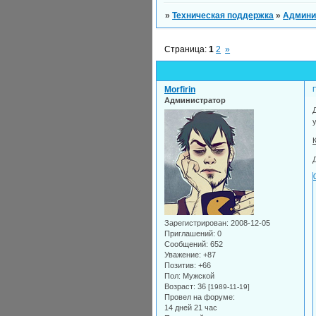
»
Техническая поддержка
»
Админи
Страница:
1
2
»
Morfirin
Администратор
Зарегистрирован
: 2008-12-05
Приглашений:
0
Сообщений:
652
Уважение:
+87
Позитив:
+66
Пол:
Мужской
Возраст:
36
[1989-11-19]
Провел на форуме:
14 дней 21 час