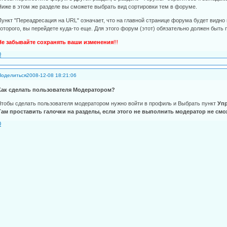
Ниже в этом же разделе вы сможете выбрать вид сортировки тем в форуме.
Пункт "Переадресация на URL" означает, что на главной странице форума будет видно
которого, вы перейдете куда-то еще. Для этого форум (этот) обязательно должен быть п
Не забывайте сохранять ваши изменения
!!!
0
Поделиться
2008-12-08 18:21:06
Как сделать пользователя Модератором?
Чтобы сделать пользователя модератором нужно войти в профиль и Выбрать пункт
Уп
Там проставить галочки на разделы, если этого не выполнить модератор не см
0