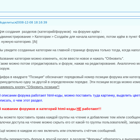
Поделиться
2008-12-08 18:16:39
Для создания разделов (категорий/форумов) на форуме идём :
Администрирование > Категории > Создаём для начала категорию, потом идём в пункт 
в нужную категорию. [/b]
Вы увидите созданные категории на главной странице форума только тогда, когда нап
Название категории можно изменить, если ввести новое и нажать "Обновить".
Также можно потом отредактировать и форум, нажав на редактирование. Аналогично м
форум.
Цифра в квадрате "Позиция" обозначает порядковый номер позиции форума или категор
принудительно одну за другой в определенном порядке. Эти позиции всегда можно изм
нажимать кнопку "Обновить позиции"!
В описании форума работают html-коды, можно поставить туда картинку, выделить цвет
описать, о чем этот раздел.
В названии форумов и категорий html-коды
НЕ
работают
!!!
Вы можете проставить права каждой группы на чтение и добавление тем и/или сообще
галочки доступа на чтение можно скрыть его от какой-то группы пользователей), запа
Ещё можно в каждом из них включить или отключить счётчик сообщений.
Чтобы переместить форум в другой раздел, в разделе "Форумы" обратитесь к выпадаю