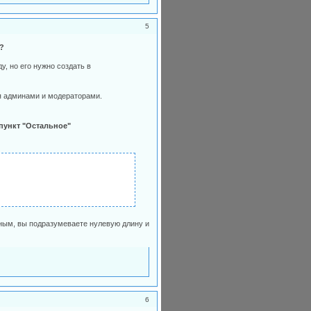
5
?
, но его нужно создать в
я админами и модераторами.
пункт "Остальное"
нным, вы подразумеваете нулевую длину и
6