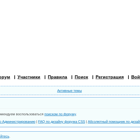
орум
Участники
Правила
Поиск
Регистрация
Вой
Активные темы
омендуем воспользоваться
поиском по форуму
.
о Администрированию
|
FAQ по дизайну форума СSS
|
Абсолютный помощник по диза
уйтесь
.