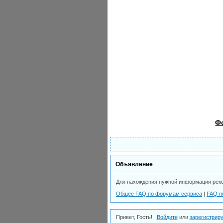
Ф
Объявление
Для нахождения нужной информации рек
Общее FAQ по форумам сервиса
|
FAQ п
Привет, Гость!
Войдите
или
зарегистрир