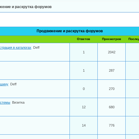
жение и раскрутка форумов
Продвижение и раскрутка форумов
Ответов
Просмотров
После
страция в каталогах
Deff
1
2042
1
287
ршину
Deff
0
270
истемы
Визитка
12
680
14
776