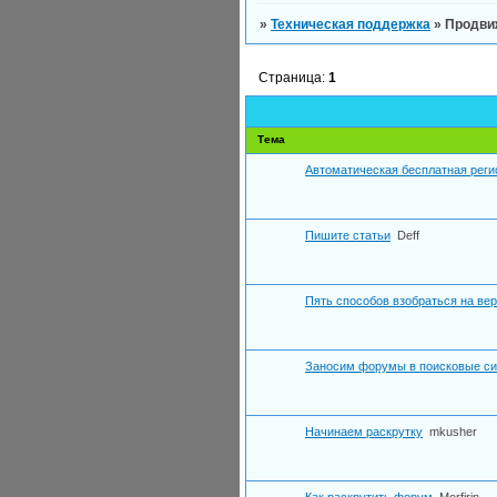
»
Техническая поддержка
»
Продви
Страница:
1
Тема
Автоматическая бесплатная реги
Пишите статьи
Deff
Пять способов взобраться на ве
Заносим форумы в поисковые с
Начинаем раскрутку
mkusher
Как раскрутить форум
Morfirin