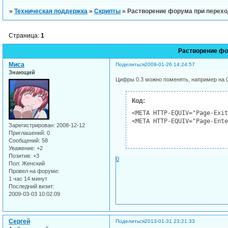
»
Техническая поддержка
»
Скрипты
»
Растворение форума при перех
Страница:
1
Растворение фо
Миса
Поделиться
2009-01-26 14:24:57
Знающий
Цифры 0.3 можно поменять, например на 0
Код:
<META HTTP-EQUIV="Page-Exit
<META HTTP-EQUIV="Page-Ente
Зарегистрирован
: 2008-12-12
Приглашений:
0
Сообщений:
58
Уважение:
+2
Позитив:
+3
0
Пол:
Женский
Провел на форуме:
1 час 14 минут
Последний визит:
2009-03-03 10:02:09
Сергей
Поделиться
2013-01-31 23:21:33